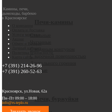
Камины, печи,
дымоходы, барбекю
в Красноярске
Печи-камины
О компании
Оплата и Доставка
Стальные
Услуги монтажа
Акции
Чугунные
Обмен и Возврат
Личный кабинет
С водяным контуром
Политика безопасности
С варочной поверхностью
Карта сайта
Длительного горения
+7 (391) 214-26-96
Угловые
+7 (391) 260-52-63
Красноярск, ул.Новая, 62а
Печи, буржуйки
Пн–Пт 09:00 – 18:00
info@rs-teplo.ru
Заказать звонок
Без стекла