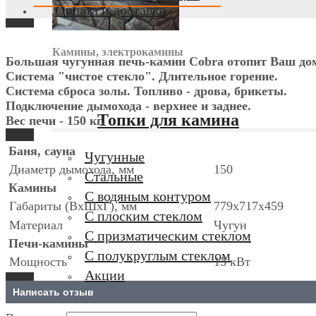
Оплата и доставка
Камины, электрокамины
Большая чугунная печь-камин Cobra отопит Ваш дом
Система "чистое стекло". Длительное горение.
Система сброса золы. Топливо - дрова, брикеты.
Подключение дымохода - верхнее и заднее.
Топки для камина
Вес печи - 150 кг.
Баня, сауна
Чугунные
Диаметр дымохода, мм
150
Стальные
Камины
С водяным контуром
Габариты (ВхШхГ), мм
779х717х459
С плоским стеклом
Материал
Чугун
С призматическим стеклом
Печи-камины
С полукруглым стеклом
Мощность
13 кВт
Акции
Написать отзыв