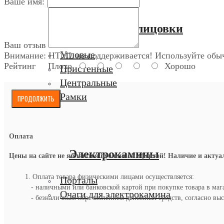
Ваше имя:
Порталы, облицовки
Ваш отзыв
Угловые
Внимание:
HTML не поддерживается! Используйте обыч
Рейтинг
Плохо
Хорошо
Пристенные
Центральные
Рамки
ПРОДОЛЖИТЬ
Оплата
Электрокамины
Цены на сайте не являются публичной офертой! Наличие и актуаль
1. Оплата товара физическими лицами осуществляется:
Порталы
- наличными или банковской картой при покупке товара в маг
Очаги для электрокамина
- безналичным перечислением денежных средств, согласно выст