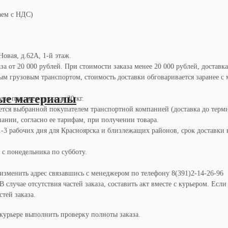
аем с НДС)
Новая, д.62А, 1-й этаж.
а от 20 000 рублей. При стоимости заказа менее 20 000 рублей, доставка
м грузовым транспортом, стоимость доставки обговаривается заранее с 
ые материалы
я при весе груза от 30 кг.
ется выбранной покупателем транспортной компанией (доставка до терм
ании, согласно ее тарифам, при получении товара.
1-3 рабочих дня для Красноярска и близлежащих районов, срок доставки 
 с понедельника по субботу.
 изменить адрес связавшись с менеджером по телефону 8(391)2-14-26-96
случае отсутствия частей заказа, составить акт вместе с курьером. Есл
тей заказа.
курьере выполнить проверку полноты заказа.