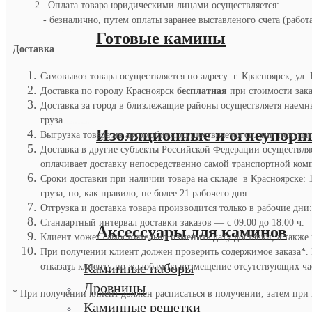
2. Оплата товара юридическими лицами осуществляется:
- безналично, путем оплаты заранее выставленого счета (работ
Готовые камины
Доставка
Самовывоз товара осуществляется по адресу: г. Красноярск, ул. 
Доставка по городу Красноярск
бесплатная
при стоимости заказ
Доставка за город в близлежащие районы осуществляетя наемны
груза.
Изоляционные и огнеупорн
Выгрузка товара из автомобиля осуществляется силами покупател
Доставка в другие субъекты Российской Федерации осуществля
оплачивает доставку непосредственно самой транспортной комп
Сроки доставки при наличии товара на складе в Красноярске: 
груза, но, как правило, не более 21 рабочего дня.
Отгрузка и доставка товара производится только в рабочие дни:
Стандартный интервал доставки заказов — с 09:00 до 18:00 ч.
Аксессуары для каминов
Клиент может самостоятельно изменить дату доставки, а также
При получении клиент должен проверить содержимое заказа*. В 
Каминные наборы
отказать клиенту по жалобам на возмещение отсутствующих час
Дровницы
* При получении клиент должен расписаться в получении, затем при 
Каминные решетки