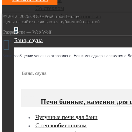
Со стеклом
С варочной поверхностью
© 2012–2026 ООО «РемСтройТепло»
Цены на сайте не являются публичной офертой
+
Разработка —
Web Wolf
Баня, сауна
Ваше сообщение успешно отправлено. Наши менеджеры свяжутся с Ва
Баня, сауна
Печи банные, каменки для 
Чугунные печи для бани
С теплообменником