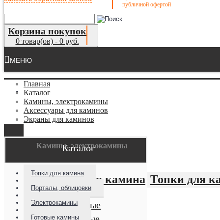
публичной офертой
Корзина покупок
0 товар(ов) - 0 руб.
МЕНЮ
Главная
Камины
Каталог
Камины, электрокамины
Аксессуары для каминов
Экраны для каминов
Камины, электрокамины
Каталог
Топки для камина
Топки для к
Порталы, облицовки
Электрокамины
Чугунные
Стальные
Готовые камины