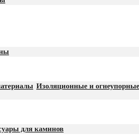
ины
Изоляционные и огнеупорны
суары для каминов