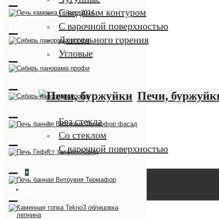
С водяным контуром
С варочной поверхностью
Длительного горения
Угловые
Печи, буржуйк
Без стекла
Со стеклом
С варочной поверхностью
+
Баня, сауна