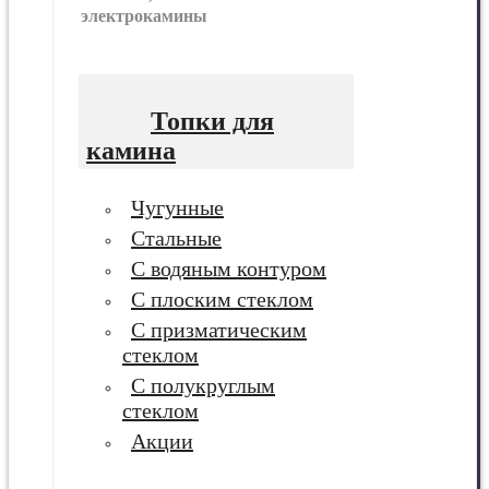
электрокамины
Топки для
камина
Чугунные
Стальные
С водяным контуром
С плоским стеклом
С призматическим
стеклом
С полукруглым
стеклом
Акции