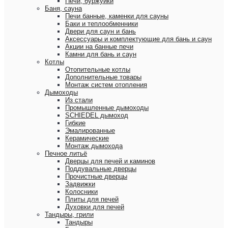
Печи, буржуйки
Баня, сауна
Печи банные, каменки для сауны
Баки и теплообменники
Двери для саун и бань
Аксессуары и комплектующие для бань и саун
Акции на банные печи
Камни для бань и саун
Котлы
Отопительные котлы
Дополнительные товары
Монтаж систем отопления
Дымоходы
Из стали
Промышленные дымоходы
SCHIEDEL дымоход
Гибкие
Эмалированные
Керамические
Монтаж дымохода
Печное литьё
Дверцы для печей и каминов
Поддувальные дверцы
Прочистные дверцы
Задвижки
Колосники
Плиты для печей
Духовки для печей
Тандыры, грили
Тандыры