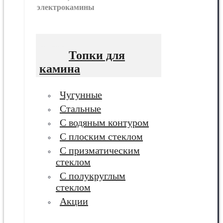
электрокамины
Топки для
камина
Чугунные
Стальные
С водяным контуром
С плоским стеклом
С призматическим
стеклом
С полукруглым
стеклом
Акции