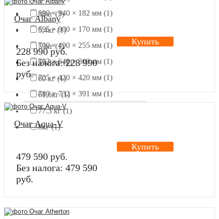
690 × 940 × 182 мм (1)
38кг (3)
Очаг Albany
695 × 900 × 170 мм (1)
5,4кг (1)
Купить
700 × 490 × 255 мм (1)
53кг (1)
228 990 руб.
703 × 640 × 300 мм (1)
Без налога: 228 990
55.3 кг (1)
руб.
705 × 420 × 420 мм (1)
60 кг (1)
780 × 732 × 391 мм (1)
61,6кг (1)
77.3 кг (1)
Очаг Aqua-V
8кг (1)
Купить
479 590 руб.
Без налога: 479 590
руб.