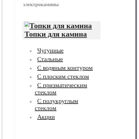
электрокамины
Топки для камина
Чугунные
Стальные
С водяным контуром
С плоским стеклом
С призматическим
стеклом
С полукруглым
стеклом
Акции