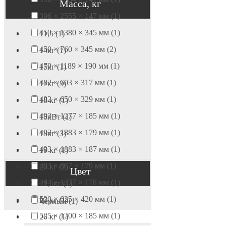
Масса, кг
396 × 2555 × 147 мм (1)
450 × 1380 × 345 мм (1)
11,5 (1)
450 × 760 × 345 мм (2)
14кг (1)
470 × 1189 × 190 мм (1)
15кг (1)
482 × 603 × 317 мм (1)
17кг (3)
482 × 650 × 329 мм (1)
18 кг (1)
493 × 1277 × 185 мм (1)
18кВт (1)
493 × 1883 × 179 мм (1)
18кг (3)
493 × 1883 × 187 мм (1)
19 кг (1)
493 × 867 × 179 мм (1)
20 кг (2)
Цвет
494 × 1277 × 178 мм (1)
21,5кг (1)
520 × 625 × 420 мм (1)
23 кг (1)
Черный (1)
525 × 1200 × 185 мм (1)
26 кг (1)