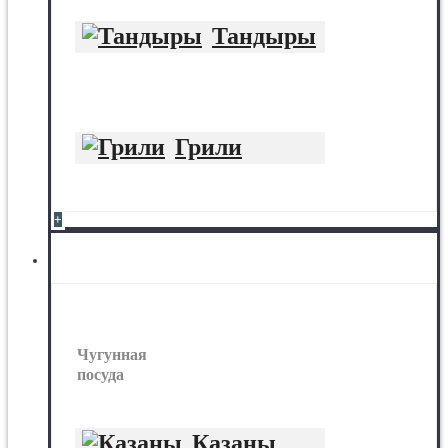
Тандыры
Грили
+
Чугунная посуда
Чугунная
посуда
Казаны