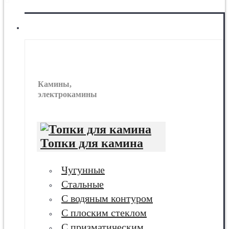
МЕНЮ
Камины
Камины,
электрокамины
Топки для камина
Чугунные
Стальные
С водяным контуром
С плоским стеклом
С призматическим