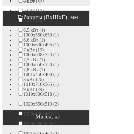
40 кВт (3)
8 кВт (4)
5 кВт (10)
Габариты (ВхШхГ), мм
6 кВт (26)
6,5 кВт (4)
1000х550х650 (1)
6,6 кВт (1)
1000х630х495 (1)
7 кВт (19)
1000х638х523 (1)
7,5 кВт (1)
1000х650х550 (1)
7,8 кВт (1)
1001х450х400 (1)
8 кВт (26)
1010х710х565 (1)
9 кВт (29)
1019х836х518 (1)
1020х550х510 (2)
1020х650х460 (1)
Масса, кг
1020х760х630 (1)
1021х610х467 (2)