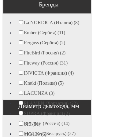
Бренды
La NORDICA (Италия) (8)
Ember (Сербия) (11)
Ferguss (Сербия) (2)
FireBird (Россия) (2)
Fireway (Россия) (31)
INVICTA (Франция) (4)
Kratki (Польша) (5)
LACUNZA (3)
PLAMEN (Хорватия) (22)
Диаметр дымохода, мм
SUPRA (Франция) (2)
Везувий (Россия) (14)
115 (51)
Мета-Бел (Беларусь) (27)
115/130 (6)