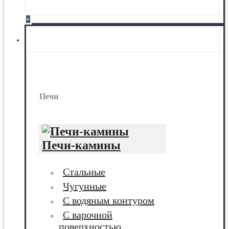
+
Печи
Печи
Печи-камины
Стальные
Чугунные
С водяным контуром
С варочной
поверхностью