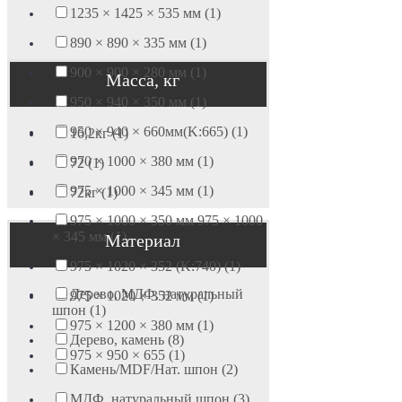
1235 × 1425 × 535 мм (1)
890 × 890 × 335 мм (1)
900 × 900 × 280 мм (1)
Масса, кг
950 × 940 × 350 мм (1)
950 × 940 × 660мм(K:665) (1)
16,2кг (1)
970 × 1000 × 380 мм (1)
72 (1)
975 × 1000 × 345 мм (1)
72кг (1)
975 × 1000 × 350 мм 975 × 1000
× 345 мм (1)
Материал
975 × 1020 × 352 (K:740) (1)
Дерево, МДФ, натуральный
975 × 1020 × 352 мм (1)
шпон (1)
975 × 1200 × 380 мм (1)
Дерево, камень (8)
975 × 950 × 655 (1)
Камень/MDF/Нат. шпон (2)
МДФ, натуральный шпон (3)