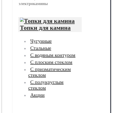
электрокамины
Топки для камина
Чугунные
Стальные
С водяным контуром
С плоским стеклом
С призматическим
стеклом
С полукруглым
стеклом
Акции