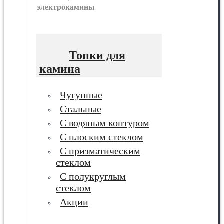
электрокамины
Топки для
камина
Чугунные
Стальные
С водяным контуром
С плоским стеклом
С призматическим
стеклом
С полукруглым
стеклом
Акции