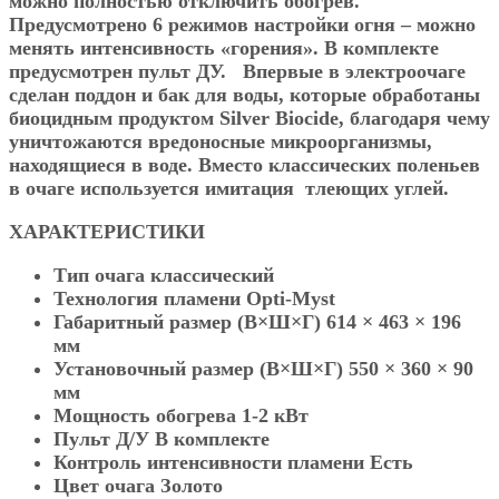
можно полностью отключить обогрев.
Предусмотрено 6 режимов настройки огня – можно
менять интенсивность «горения». В комплекте
предусмотрен пульт ДУ. Впервые в электроочаге
сделан поддон и бак для воды, которые обработаны
биоцидным продуктом Silver Biocide, благодаря чему
уничтожаются вредоносные микроорганизмы,
находящиеся в воде. Вместо классических поленьев
в очаге используется имитация тлеющих углей.
ХАРАКТЕРИСТИКИ
Тип очага классический
Технология пламени Opti-Myst
Габаритный размер (В×Ш×Г) 614 × 463 × 196
мм
Установочный размер (В×Ш×Г) 550 × 360 × 90
мм
Мощность обогрева 1-2 кВт
Пульт Д/У В комплекте
Контроль интенсивности пламени Есть
Цвет очага Золото