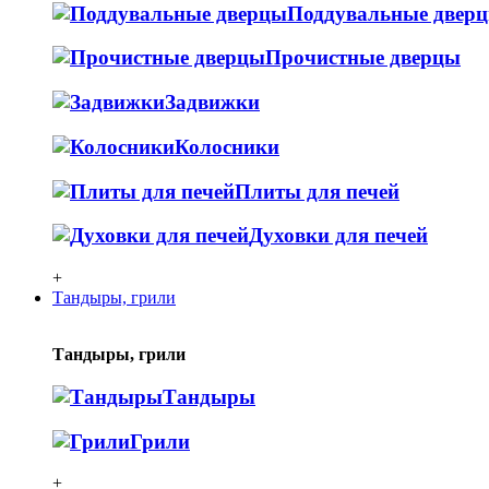
Поддувальные двер
Прочистные дверцы
Задвижки
Колосники
Плиты для печей
Духовки для печей
+
Тандыры, грили
Тандыры, грили
Тандыры
Грили
+