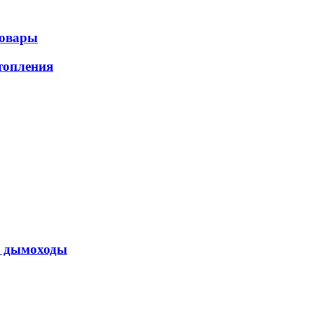
товары
топления
 дымоходы