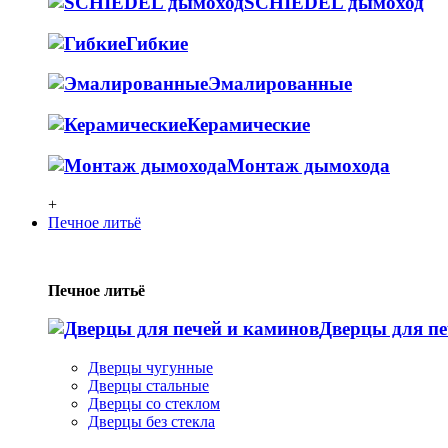
SCHIEDEL дымоход
Гибкие
Эмалированные
Керамические
Монтаж дымохода
+
Печное литьё
Печное литьё
Дверцы для пе
Дверцы чугунные
Дверцы стальные
Дверцы со стеклом
Дверцы без стекла