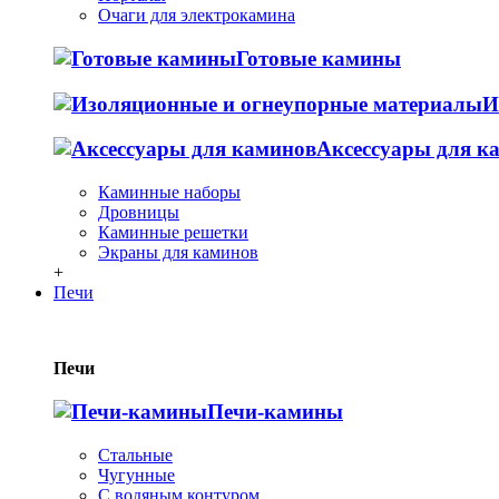
Очаги для электрокамина
Готовые камины
И
Аксессуары для к
Каминные наборы
Дровницы
Каминные решетки
Экраны для каминов
+
Печи
Печи
Печи-камины
Стальные
Чугунные
С водяным контуром