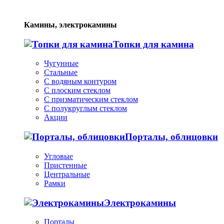
Камины, электрокамины
Топки для камина
Чугунные
Стальные
С водяным контуром
С плоским стеклом
С призматическим стеклом
С полукруглым стеклом
Акции
Порталы, облицовки
Угловые
Пристенные
Центральные
Рамки
Электрокамины
Порталы