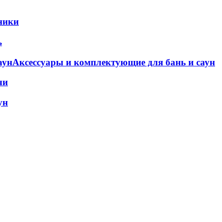
ники
ь
Аксессуары и комплектующие для бань и саун
чи
ун