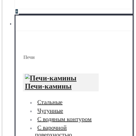
+
Печи
Печи
Печи-камины
Стальные
Чугунные
С водяным контуром
С варочной
поверхностью