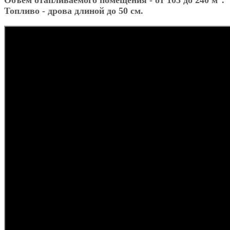
Объём отапливаемого помещения - от 105 до 240 м
.
Топливо - дрова длиной до 50 см.