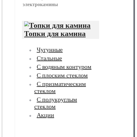
электрокамины
Топки для камина
Чугунные
Стальные
С водяным контуром
С плоским стеклом
С призматическим
стеклом
С полукруглым
стеклом
Акции