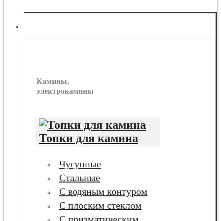
МЕНЮ
Камины
Камины,
электрокамины
Топки для камина
Чугунные
Стальные
С водяным контуром
С плоским стеклом
С призматическим