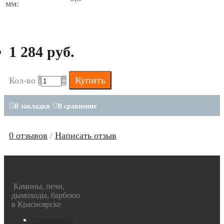
мм:
1 284 руб.
Купить
Кол-во
-
+
В закладки
В сравнение
0 отзывов
/
Написать отзыв
Камины, печи,
дымоходы, барбекю
в Красноярске
О компании