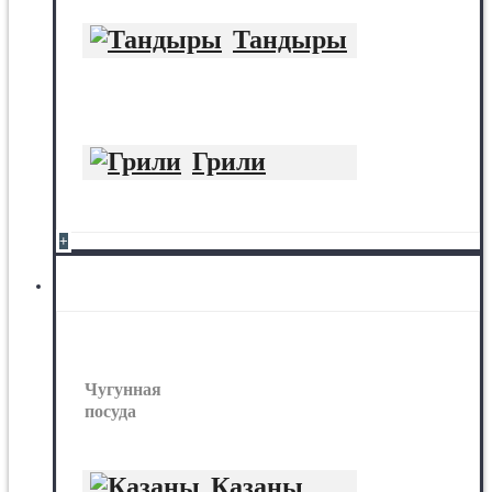
Тандыры
Грили
+
Чугунная посуда
Чугунная
посуда
Казаны