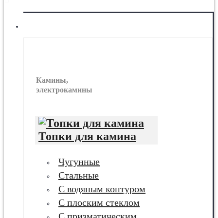
МЕНЮ
Камины
Камины,
электрокамины
Топки для камина
Чугунные
Стальные
С водяным контуром
С плоским стеклом
С призматическим