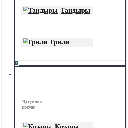
Тандыры
Грили
+
Чугунная посуда
Чугунная
посуда
Казаны