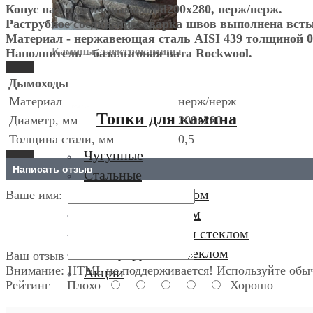
Конус на сэндвич-дымоход d200х280, нерж/нерж.
Раструбное соединение, сварка швов выполнена всты
Материал - нержавеющая сталь AISI 439 толщиной 0
Камины, электрокамины
Наполнитель - базальтовая вата Rockwool.
Дымоходы
Материал
нерж/нерж
Топки для камина
Диаметр, мм
200х280
Толщина стали, мм
0,5
Чугунные
Написать отзыв
Стальные
С водяным контуром
Ваше имя:
С плоским стеклом
С призматическим стеклом
С полукруглым стеклом
Ваш отзыв
Внимание:
HTML не поддерживается! Используйте обыч
Акции
Рейтинг
Плохо
Хорошо