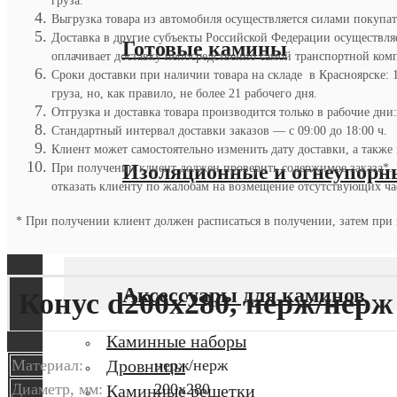
груза.
Выгрузка товара из автомобиля осуществляется силами покупател
Доставка в другие субъекты Российской Федерации осуществля
Готовые камины
оплачивает доставку непосредственно самой транспортной комп
Сроки доставки при наличии товара на складе в Красноярске: 
груза, но, как правило, не более 21 рабочего дня.
Отгрузка и доставка товара производится только в рабочие дни:
Стандартный интервал доставки заказов — с 09:00 до 18:00 ч.
Клиент может самостоятельно изменить дату доставки, а также
Изоляционные и огнеупорн
При получении клиент должен проверить содержимое заказа*. В 
отказать клиенту по жалобам на возмещение отсутствующих час
* При получении клиент должен расписаться в получении, затем при 
Аксессуары для каминов
Конус d200х280, нерж/нерж
Каминные наборы
Материал:
нерж/нерж
Дровницы
Диаметр, мм:
200х280
Каминные решетки