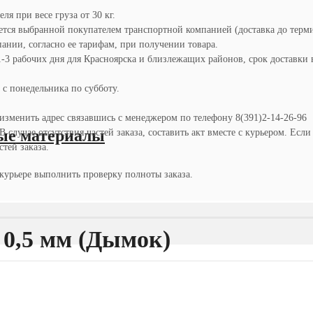
я при весе груза от 30 кг.
ется выбранной покупателем транспортной компанией (доставка до терм
ании, согласно ее тарифам, при получении товара.
1-3 рабочих дня для Красноярска и близлежащих районов, срок доставки 
 с понедельника по субботу.
 изменить адрес связавшись с менеджером по телефону 8(391)2-14-26-96
ые материалы
случае отсутствия частей заказа, составить акт вместе с курьером. Есл
тей заказа.
курьере выполнить проверку полноты заказа.
 0,5 мм (Дымок)