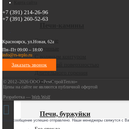
Карта сайта
+7 (391) 214-26-96
+7 (391) 260-52-63
Печи-камины
Стальные
Красноярск, ул.Новая, 62а
Чугунные
Пн–Пт 09:00 – 18:00
info@rs-teplo.ru
С водяным контуром
С варочной поверхностью
Заказать звонок
Длительного горения
Угловые
© 2012–2026 ООО «РемСтройТепло»
Цены на сайте не являются публичной офертой
Разработка —
Web Wolf
Печи, буржуйки
Ваше сообщение успешно отправлено. Наши менеджеры свяжутся с Ва
Без стекла