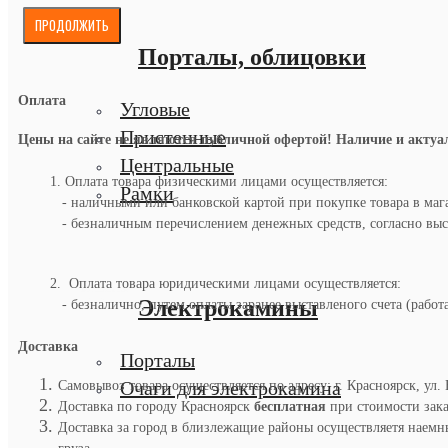
ПРОДОЛЖИТЬ
Порталы, облицовки
Оплата
Угловые
Пристенные
Цены на сайте не являются публичной офертой! Наличие и актуаль
Центральные
1. Оплата товара физическими лицами осуществляется:
Рамки
- наличными или банковской картой при покупке товара в маг
- безналичным перечислением денежных средств, согласно выст
2. Оплата товара юридическими лицами осуществляется:
Электрокамины
- безналично, путем оплаты заранее выставленого счета (работ
Доставка
Порталы
Очаги для электрокамина
Самовывоз товара осуществляется по адресу: г. Красноярск, ул. 
Доставка по городу Красноярск
бесплатная
при стоимости заказ
Доставка за город в близлежащие районы осуществляетя наемны