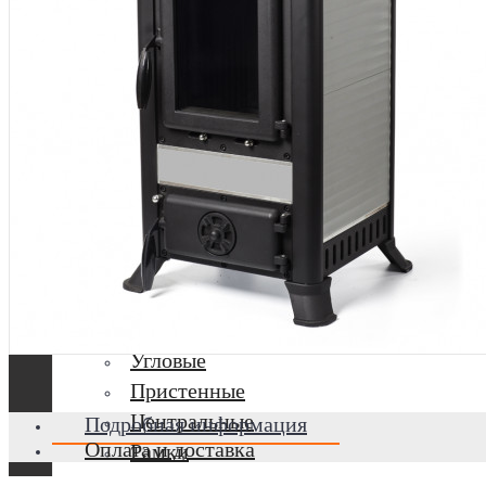
Стальные
С водяным контуром
С плоским стеклом
С призматическим стеклом
С полукруглым стеклом
Акции
Порталы, облицовки
Угловые
Пристенные
Центральные
Подробная информация
Оплата и доставка
Рамки