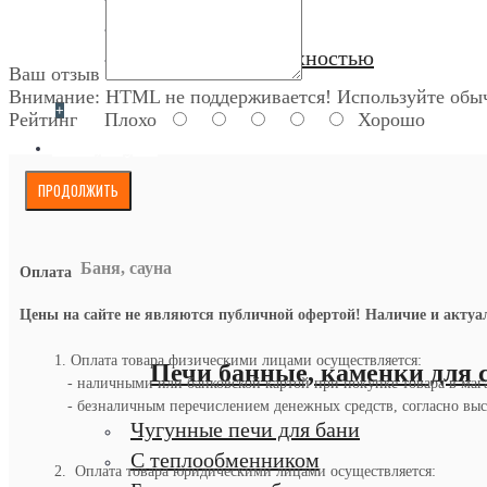
Со стеклом
С варочной поверхностью
Ваш отзыв
Внимание:
HTML не поддерживается! Используйте обыч
+
Рейтинг
Плохо
Хорошо
Баня, сауна
ПРОДОЛЖИТЬ
Баня, сауна
Оплата
Цены на сайте не являются публичной офертой! Наличие и актуаль
1. Оплата товара физическими лицами осуществляется:
Печи банные, каменки для 
- наличными или банковской картой при покупке товара в маг
- безналичным перечислением денежных средств, согласно выст
Чугунные печи для бани
С теплообменником
2. Оплата товара юридическими лицами осуществляется: