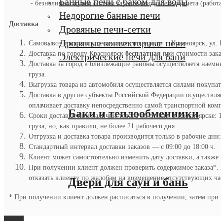
Банные печи с баком для воды
- безналично, путем оплаты заранее выставленого счета (работ
Недорогие банные печи
Доставка
Дровяные печи-сетки
Дровяные конвекторные печи
Самовывоз товара осуществляется по адресу: г. Красноярск, ул. 
Доставка по городу Красноярск
бесплатная
при стоимости заказ
Электрические печи для бани
Доставка за город в близлежащие районы осуществляетя наемны
груза.
Выгрузка товара из автомобиля осуществляется силами покупател
Доставка в другие субъекты Российской Федерации осуществля
оплачивает доставку непосредственно самой транспортной комп
Баки и теплообменники
Сроки доставки при наличии товара на складе в Красноярске: 
груза, но, как правило, не более 21 рабочего дня.
Отгрузка и доставка товара производится только в рабочие дни:
Стандартный интервал доставки заказов — с 09:00 до 18:00 ч.
Клиент может самостоятельно изменить дату доставки, а также
При получении клиент должен проверить содержимое заказа*. В 
отказать клиенту по жалобам на возмещение отсутствующих час
Двери для саун и бань
* При получении клиент должен расписаться в получении, затем при 