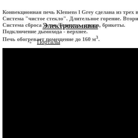
Конвекционная печь Klemens l Grey сделана из трех 
Система "чистое стекло". Длительное горение. Втор
Электрокамины
Система сброса золы. Топливо - дрова, брикеты.
Подключение дымохода - верхнее.
3
Печь обогревает помещение до 160 м
.
Порталы
Очаги для электрокамина
Готовые камины
Изоляционные и огнеупорн