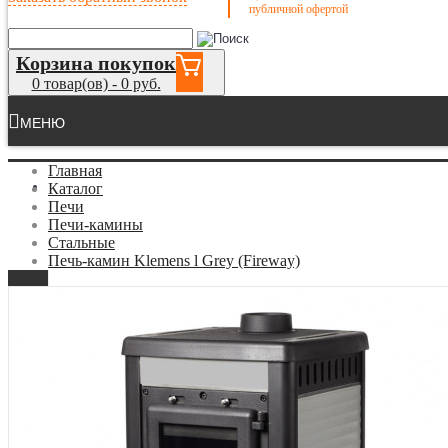
публичной офертой
Корзина покупок
0 товар(ов) - 0 руб.
МЕНЮ
Главная
Камины
Каталог
Печи
Печи-камины
Стальные
Печь-камин Klemens l Grey (Fireway)
Камины, электрокамины
Топки для камина
Чугунные