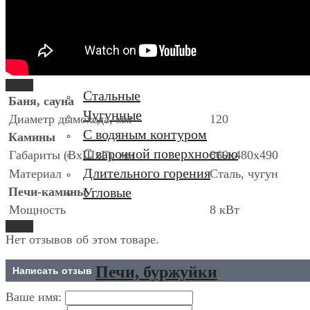
Печи-камины
Стальные
Баня, сауна
Чугунные
Диаметр дымохода, мм
120
С водяным контуром
Камины
С варочной поверхностью
Габариты (ВхШхГ), мм
860х480х490
Длительного горения
Материал
Сталь, чугун
Печи-камины
Угловые
Мощность
8 кВт
Нет отзывов об этом товаре.
Печи, буржуйки
Написать отзыв
Ваше имя:
Без стекла